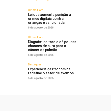
Última Hora
Lei que aumenta punição a
crimes digitais contra
crianças é sancionada
6 de agosto de 2026
Última Hora
Diagnóstico tardio dá poucas
chances de cura para o
câncer de pulmão
6 de agosto de 2026
Destaques
Experiência gastronômica
redefine o setor de eventos
6 de agosto de 2026