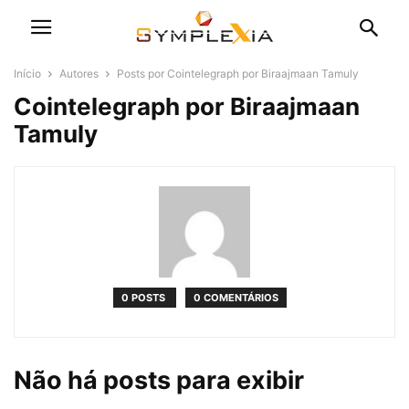
Início
Autores
Posts por Cointelegraph por Biraajmaan Tamuly
Cointelegraph por Biraajmaan
Tamuly
0 POSTS
0 COMENTÁRIOS
Não há posts para exibir