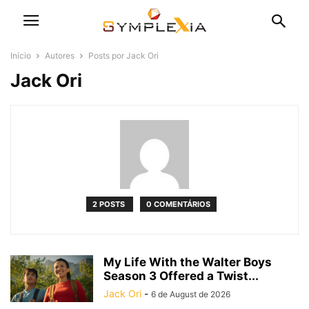
Início
Autores
Posts por Jack Ori
Jack Ori
2 POSTS
0 COMENTÁRIOS
My Life With the Walter Boys
Season 3 Offered a Twist...
Jack Ori
-
6 de August de 2026