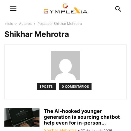
Início
Autores
Posts por Shikhar Mehrotra
Shikhar Mehrotra
1 POSTS
0 COMENTÁRIOS
The AI-hooked younger
generation is sourcing chatbot
help even for in-person...
Shikhar Mehrotra
-
27 de July de 2026