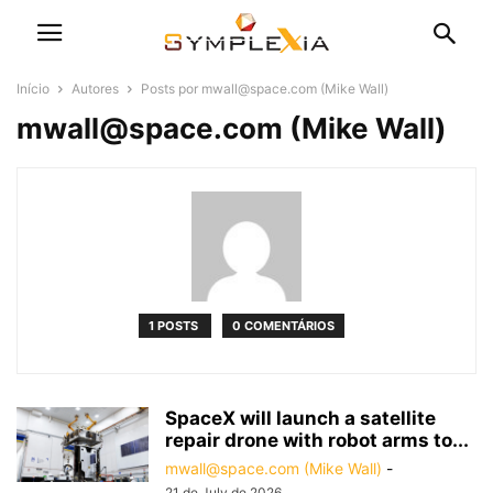
Início
Autores
Posts por mwall@space.com (Mike Wall)
mwall@space.com (Mike Wall)
1 POSTS
0 COMENTÁRIOS
SpaceX will launch a satellite
repair drone with robot arms to...
mwall@space.com (Mike Wall)
-
21 de July de 2026